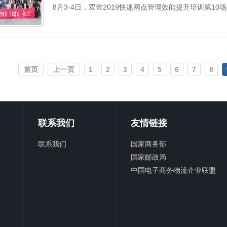
8月3-4日，双壹2019快递网点管理效能提升培训第1
首页
上一页
1
2
3
4
5
6
7
8
联系我们
友情链接
联系我们
国家商务部
国家邮政局
中国电子商务物流企业联盟