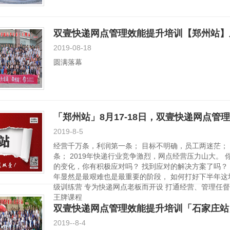
双壹快递网点管理效能提升培训【郑州站】
2019-08-18
圆满落幕
「郑州站」8月17-18日，双壹快递网点管
2019-8-5
经营千万条，利润第一条； 目标不明确，员工两迷茫；
条； 2019年快递行业竞争激烈，网点经营压力山大。
的变化，你有积极应对吗？ 找到应对的解决方案了吗？ 
年显然是最艰难也是最重要的阶段， 如何打好下半年这
级训练营 专为快递网点老板而开设 打通经营、管理任督
王牌课程
双壹快递网点管理效能提升培训「石家庄站
2019--8-4