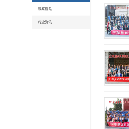
观察洞见
行业资讯