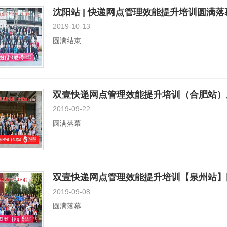
沈阳站 | 快递网点管理效能提升培训圆满落
2019-10-13
圆满结束
双壹快递网点管理效能提升培训（合肥站）
2019-09-22
圆满落幕
双壹快递网点管理效能提升培训【泉州站】
2019-09-08
圆满落幕