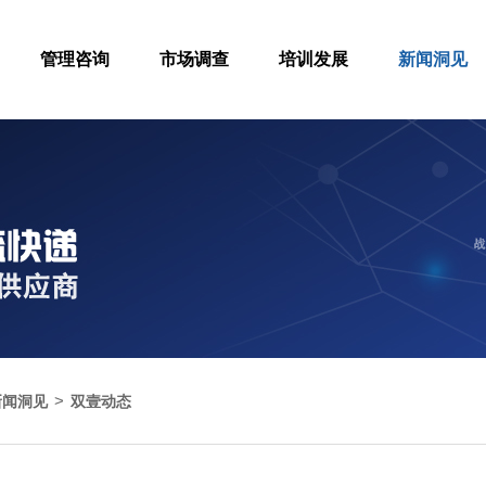
管理咨询
市场调查
培训发展
新闻洞见
管理咨询
市场调查
培训发展
新闻洞见
>
新闻洞见
双壹动态