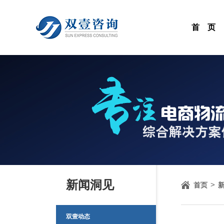
首 页
首 页
新闻洞见
>
首页
双壹动态