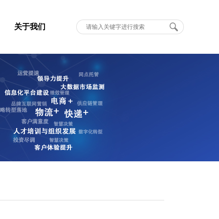
关于我们
关于我们