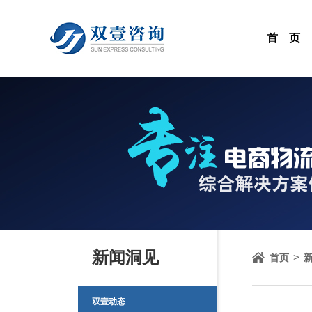
首 页
首 页
新闻洞见
>
首页
双壹动态