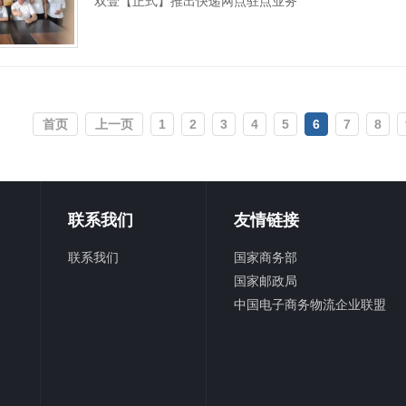
双壹【正式】推出快递网点驻点业务
首页
上一页
1
2
3
4
5
6
7
8
联系我们
友情链接
联系我们
国家商务部
国家邮政局
中国电子商务物流企业联盟