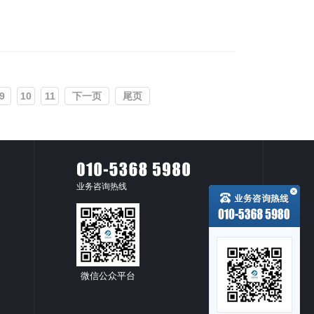
9
10
11
下一页
尾页
业务咨询热线
微信公众平台