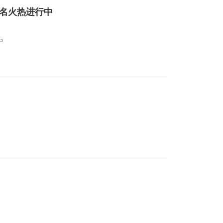
报名火热进行中
中